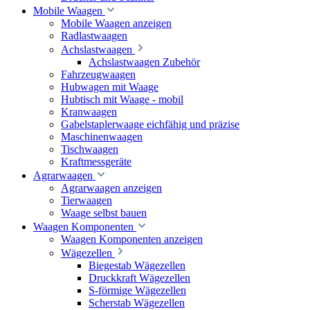
Mobile Waagen
Mobile Waagen anzeigen
Radlastwaagen
Achslastwaagen
Achslastwaagen Zubehör
Fahrzeugwaagen
Hubwagen mit Waage
Hubtisch mit Waage - mobil
Kranwaagen
Gabelstaplerwaage eichfähig und präzise
Maschinenwaagen
Tischwaagen
Kraftmessgeräte
Agrarwaagen
Agrarwaagen anzeigen
Tierwaagen
Waage selbst bauen
Waagen Komponenten
Waagen Komponenten anzeigen
Wägezellen
Biegestab Wägezellen
Druckkraft Wägezellen
S-förmige Wägezellen
Scherstab Wägezellen