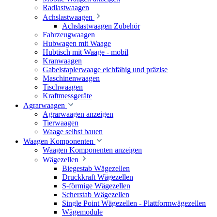
Radlastwaagen
Achslastwaagen
Achslastwaagen Zubehör
Fahrzeugwaagen
Hubwagen mit Waage
Hubtisch mit Waage - mobil
Kranwaagen
Gabelstaplerwaage eichfähig und präzise
Maschinenwaagen
Tischwaagen
Kraftmessgeräte
Agrarwaagen
Agrarwaagen anzeigen
Tierwaagen
Waage selbst bauen
Waagen Komponenten
Waagen Komponenten anzeigen
Wägezellen
Biegestab Wägezellen
Druckkraft Wägezellen
S-förmige Wägezellen
Scherstab Wägezellen
Single Point Wägezellen - Plattformwägezellen
Wägemodule