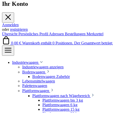
Ihr Konto
Anmelden
oder
registrieren
Übersicht
Persönliches Profil
Adressen
Bestellungen
Merkzettel
0,00 €
Warenkorb enthält 0 Positionen. Der Gesamtwert beträgt 
Industriewaagen
Industriewaagen anzeigen
Bodenwaagen
Bodenwaagen Zubehör
Lebensmittelwaagen
Palettenwaagen
Plattformwaagen
Plattformwaagen nach Wägebereich
Plattformwaagen bis 3 kg
Plattformwaagen 6 kg
Plattformwaagen 15 kg