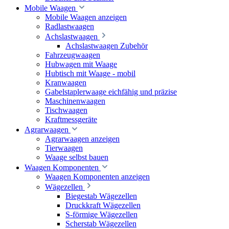
Mobile Waagen
Mobile Waagen anzeigen
Radlastwaagen
Achslastwaagen
Achslastwaagen Zubehör
Fahrzeugwaagen
Hubwagen mit Waage
Hubtisch mit Waage - mobil
Kranwaagen
Gabelstaplerwaage eichfähig und präzise
Maschinenwaagen
Tischwaagen
Kraftmessgeräte
Agrarwaagen
Agrarwaagen anzeigen
Tierwaagen
Waage selbst bauen
Waagen Komponenten
Waagen Komponenten anzeigen
Wägezellen
Biegestab Wägezellen
Druckkraft Wägezellen
S-förmige Wägezellen
Scherstab Wägezellen