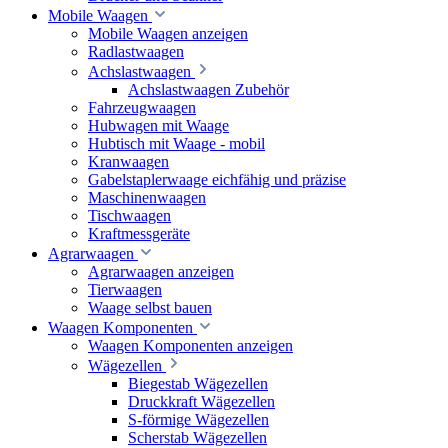
Mobile Waagen
Mobile Waagen anzeigen
Radlastwaagen
Achslastwaagen
Achslastwaagen Zubehör
Fahrzeugwaagen
Hubwagen mit Waage
Hubtisch mit Waage - mobil
Kranwaagen
Gabelstaplerwaage eichfähig und präzise
Maschinenwaagen
Tischwaagen
Kraftmessgeräte
Agrarwaagen
Agrarwaagen anzeigen
Tierwaagen
Waage selbst bauen
Waagen Komponenten
Waagen Komponenten anzeigen
Wägezellen
Biegestab Wägezellen
Druckkraft Wägezellen
S-förmige Wägezellen
Scherstab Wägezellen