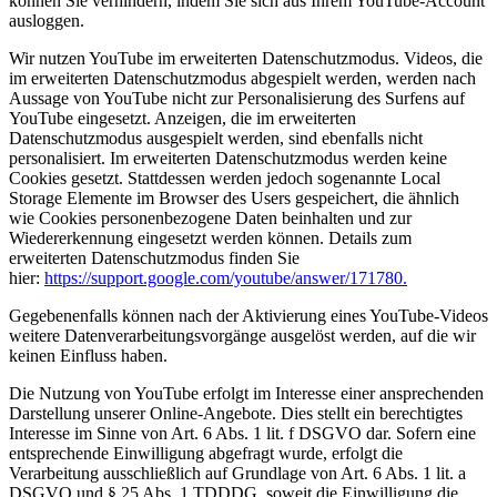
können Sie verhindern, indem Sie sich aus Ihrem YouTube-Account
ausloggen.
Wir nutzen YouTube im erweiterten Datenschutzmodus. Videos, die
im erweiterten Datenschutzmodus abgespielt werden, werden nach
Aussage von YouTube nicht zur Personalisierung des Surfens auf
YouTube eingesetzt. Anzeigen, die im erweiterten
Datenschutzmodus ausgespielt werden, sind ebenfalls nicht
personalisiert. Im erweiterten Datenschutzmodus werden keine
Cookies gesetzt. Stattdessen werden jedoch sogenannte Local
Storage Elemente im Browser des Users gespeichert, die ähnlich
wie Cookies personenbezogene Daten beinhalten und zur
Wiedererkennung eingesetzt werden können. Details zum
erweiterten Datenschutzmodus finden Sie
hier:
https://support.google.com/youtube/answer/171780.
Gegebenenfalls können nach der Aktivierung eines YouTube-Videos
weitere Datenverarbeitungsvorgänge ausgelöst werden, auf die wir
keinen Einfluss haben.
Die Nutzung von YouTube erfolgt im Interesse einer ansprechenden
Darstellung unserer Online-Angebote. Dies stellt ein berechtigtes
Interesse im Sinne von Art. 6 Abs. 1 lit. f DSGVO dar. Sofern eine
entsprechende Einwilligung abgefragt wurde, erfolgt die
Verarbeitung ausschließlich auf Grundlage von Art. 6 Abs. 1 lit. a
DSGVO und § 25 Abs. 1 TDDDG, soweit die Einwilligung die