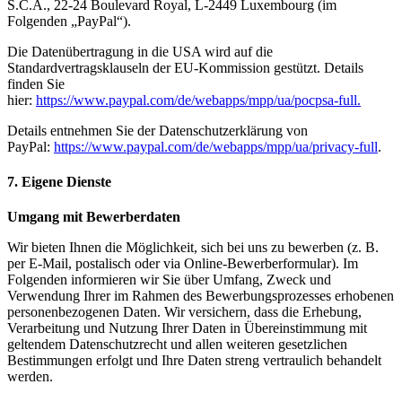
S.C.A., 22-24 Boulevard Royal, L-2449 Luxembourg (im
Folgenden „PayPal“).
Die Datenübertragung in die USA wird auf die
Standardvertragsklauseln der EU-Kommission gestützt.
Details
finden Sie
hier:
https://www.paypal.com/de/webapps/mpp/ua/pocpsa-full.
Details entnehmen Sie der Datenschutzerklärung von
PayPal:
https://www.paypal.com/de/webapps/mpp/ua/privacy-full
.
7. Eigene Dienste
Umgang mit Bewerberdaten
Wir bieten Ihnen die Möglichkeit, sich bei uns zu bewerben (z. B.
per E-Mail, postalisch oder via Online-Bewerberformular). Im
Folgenden informieren wir Sie über Umfang, Zweck und
Verwendung Ihrer im Rahmen des Bewerbungsprozesses erhobenen
personenbezogenen Daten. Wir versichern, dass die Erhebung,
Verarbeitung und Nutzung Ihrer Daten in Übereinstimmung mit
geltendem Datenschutzrecht und allen weiteren gesetzlichen
Bestimmungen erfolgt und Ihre Daten streng vertraulich behandelt
werden.