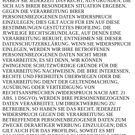
HABEN SIE JEDERZEIT DAS RECHT, AUS GRÜNDEN, DIE
SICH AUS IHRER BESONDEREN SITUATION ERGEBEN,
GEGEN DIE VERARBEITUNG IHRER
PERSONENBEZOGENEN DATEN WIDERSPRUCH
EINZULEGEN; DIES GILT AUCH FÜR EIN AUF DIESE
BESTIMMUNGEN GESTÜTZTES PROFILING. DIE
JEWEILIGE RECHTSGRUNDLAGE, AUF DENEN EINE
VERARBEITUNG BERUHT, ENTNEHMEN SIE DIESER
DATENSCHUTZERKLÄRUNG. WENN SIE WIDERSPRUCH
EINLEGEN, WERDEN WIR IHRE BETROFFENEN
PERSONENBEZOGENEN DATEN NICHT MEHR
VERARBEITEN, ES SEI DENN, WIR KÖNNEN
ZWINGENDE SCHUTZWÜRDIGE GRÜNDE FÜR DIE
VERARBEITUNG NACHWEISEN, DIE IHRE INTERESSEN,
RECHTE UND FREIHEITEN ÜBERWIEGEN ODER DIE
VERARBEITUNG DIENT DER GELTENDMACHUNG,
AUSÜBUNG ODER VERTEIDIGUNG VON
RECHTSANSPRÜCHEN (WIDERSPRUCH NACH ART. 21
ABS. 1 DSGVO). WERDEN IHRE PERSONENBEZOGENEN
DATEN VERARBEITET, UM DIREKTWERBUNG ZU
BETREIBEN, SO HABEN SIE DAS RECHT, JEDERZEIT
WIDERSPRUCH GEGEN DIE VERARBEITUNG SIE
BETREFFENDER PERSONENBEZOGENER DATEN ZUM
ZWECKE DERARTIGER WERBUNG EINZULEGEN; DIES
GILT AUCH FÜR DAS PROFILING, SOWEIT ES MIT