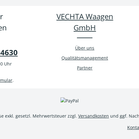
VECHTA Waagen
GmbH
Über uns
94630
Qualitätsmanagement
00 Uhr
Partner
rmular
.
ise exkl. gesetzl. Mehrwertsteuer zzgl.
Versandkosten
und ggf. Nac
Konta