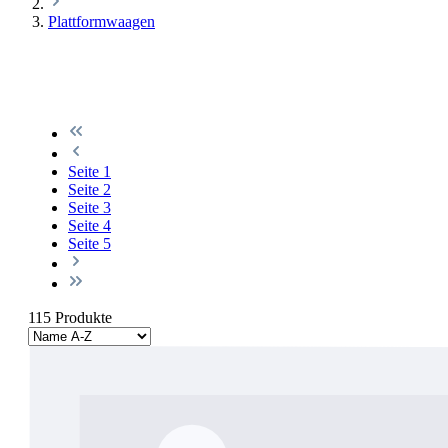
Plattformwaagen
Seite
1
Seite
2
Seite
3
Seite
4
Seite
5
115 Produkte