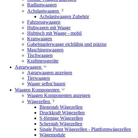
Radlastwaagen
Achslastwaagen
Achslastwaagen Zubehör
Fahrzeugwaagen
Hubwagen mit Waage
Hubtisch mit Waage - mobil
Kranwaagen
Gabelstaplerwaage eichfähig und präzise
Maschinenwaagen
Tischwaagen
Kraftmessgeräte
Agrarwaagen
Agrarwaagen anzeigen
Tierwaagen
Waage selbst bauen
Waagen Komponenten
Waagen Komponenten anzeigen
Wägezellen
Biegestab Wägezellen
Druckkraft Wägezellen
S-förmige Wägezellen
Scherstab Wägezellen
Single Point Wägezellen - Plattformwägezellen
Wägemodule