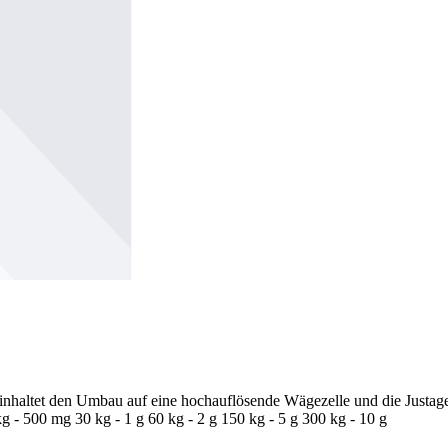
altet den Umbau auf eine hochauflösende Wägezelle und die Justage. 
- 500 mg 30 kg - 1 g 60 kg - 2 g 150 kg - 5 g 300 kg - 10 g