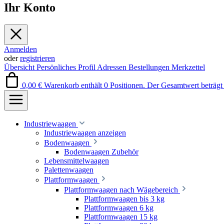
Ihr Konto
Anmelden
oder
registrieren
Übersicht
Persönliches Profil
Adressen
Bestellungen
Merkzettel
0,00 €
Warenkorb enthält 0 Positionen. Der Gesamtwert beträgt 
Industriewaagen
Industriewaagen anzeigen
Bodenwaagen
Bodenwaagen Zubehör
Lebensmittelwaagen
Palettenwaagen
Plattformwaagen
Plattformwaagen nach Wägebereich
Plattformwaagen bis 3 kg
Plattformwaagen 6 kg
Plattformwaagen 15 kg