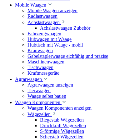
Mobile Waagen
Mobile Waagen anzeigen
Radlastwaagen
Achslastwaagen
Achslastwaagen Zubehör
Fahrzeugwaagen
Hubwagen mit Waage
Hubtisch mit Waage - mobil
Kranwaagen
Gabelstaplerwaage eichfähig und präzise
Maschinenwaagen
Tischwaagen
Kraftmessgeräte
Agrarwaagen
Agrarwaagen anzeigen
Tierwaagen
Waage selbst bauen
Waagen Komponenten
Waagen Komponenten anzeigen
Wägezellen
Biegestab Wägezellen
Druckkraft Wägezellen
S-förmige Wägezellen
Scherstab Wägezellen