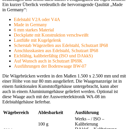
Ein kurzer Überlick verdeutlich die hervorragende Qaulität „Made
in Germany“:
Edelstahl V2A oder V4A
Made in Germany
6 mm starkes Material
Deckplatte mit Konstruktion verschweißt
Lastfüße mit Kugelgelenk
Scherstab Wägezellen aus Edelstahl, Schutzart IP68
Anschlusskasten aus Edelstahl, Schutzart IP68
Eichfähig, kalibrierfähig (ISO und DAkkS)
Auf Wunsch auch in Schutzart IP69K
Ausführungen der Bodenwaage BW-07
Die Wägebrücken werden in den Maßen 1.500 x 2.500 mm und mit
einer Höhe von nur 80 mm ausgeliefert. Die Waagenanzeige ist in
einem funktionalen Kunststoffgehäuse untergebracht, kann aber
auch in einem Aluminiumgehäuse geliefert werden. Optional ist
diese Waage auch mit der Auswerteelektronik WA-08 im
Edelstahlgehäuse lieferbar.
Wägebereich
Ablesbarkeit
Ausführung
Werks – / ISO –
100 g
Kalibrierung