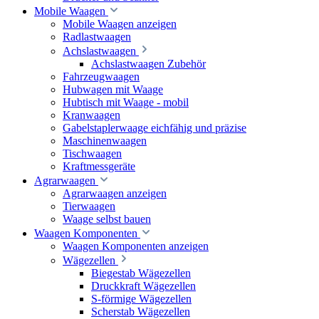
Mobile Waagen
Mobile Waagen anzeigen
Radlastwaagen
Achslastwaagen
Achslastwaagen Zubehör
Fahrzeugwaagen
Hubwagen mit Waage
Hubtisch mit Waage - mobil
Kranwaagen
Gabelstaplerwaage eichfähig und präzise
Maschinenwaagen
Tischwaagen
Kraftmessgeräte
Agrarwaagen
Agrarwaagen anzeigen
Tierwaagen
Waage selbst bauen
Waagen Komponenten
Waagen Komponenten anzeigen
Wägezellen
Biegestab Wägezellen
Druckkraft Wägezellen
S-förmige Wägezellen
Scherstab Wägezellen