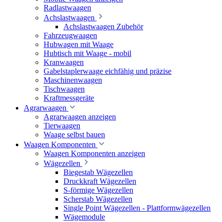
Radlastwaagen
Achslastwaagen
Achslastwaagen Zubehör
Fahrzeugwaagen
Hubwagen mit Waage
Hubtisch mit Waage - mobil
Kranwaagen
Gabelstaplerwaage eichfähig und präzise
Maschinenwaagen
Tischwaagen
Kraftmessgeräte
Agrarwaagen
Agrarwaagen anzeigen
Tierwaagen
Waage selbst bauen
Waagen Komponenten
Waagen Komponenten anzeigen
Wägezellen
Biegestab Wägezellen
Druckkraft Wägezellen
S-förmige Wägezellen
Scherstab Wägezellen
Single Point Wägezellen - Plattformwägezellen
Wägemodule