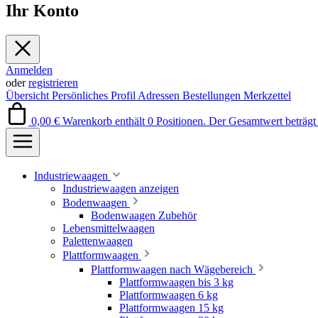
Ihr Konto
Anmelden
oder
registrieren
Übersicht
Persönliches Profil
Adressen
Bestellungen
Merkzettel
0,00 €
Warenkorb enthält 0 Positionen. Der Gesamtwert beträgt 
Industriewaagen
Industriewaagen anzeigen
Bodenwaagen
Bodenwaagen Zubehör
Lebensmittelwaagen
Palettenwaagen
Plattformwaagen
Plattformwaagen nach Wägebereich
Plattformwaagen bis 3 kg
Plattformwaagen 6 kg
Plattformwaagen 15 kg