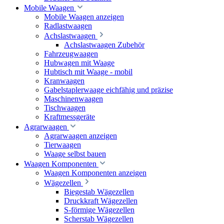
Mobile Waagen
Mobile Waagen anzeigen
Radlastwaagen
Achslastwaagen
Achslastwaagen Zubehör
Fahrzeugwaagen
Hubwagen mit Waage
Hubtisch mit Waage - mobil
Kranwaagen
Gabelstaplerwaage eichfähig und präzise
Maschinenwaagen
Tischwaagen
Kraftmessgeräte
Agrarwaagen
Agrarwaagen anzeigen
Tierwaagen
Waage selbst bauen
Waagen Komponenten
Waagen Komponenten anzeigen
Wägezellen
Biegestab Wägezellen
Druckkraft Wägezellen
S-förmige Wägezellen
Scherstab Wägezellen