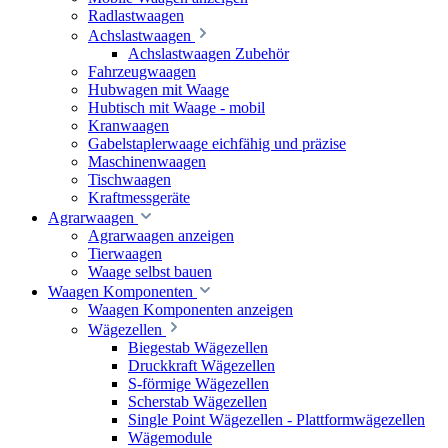
Radlastwaagen
Achslastwaagen
Achslastwaagen Zubehör
Fahrzeugwaagen
Hubwagen mit Waage
Hubtisch mit Waage - mobil
Kranwaagen
Gabelstaplerwaage eichfähig und präzise
Maschinenwaagen
Tischwaagen
Kraftmessgeräte
Agrarwaagen
Agrarwaagen anzeigen
Tierwaagen
Waage selbst bauen
Waagen Komponenten
Waagen Komponenten anzeigen
Wägezellen
Biegestab Wägezellen
Druckkraft Wägezellen
S-förmige Wägezellen
Scherstab Wägezellen
Single Point Wägezellen - Plattformwägezellen
Wägemodule