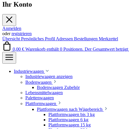
Ihr Konto
Anmelden
oder
registrieren
Übersicht
Persönliches Profil
Adressen
Bestellungen
Merkzettel
0,00 €
Warenkorb enthält 0 Positionen. Der Gesamtwert beträgt 
Industriewaagen
Industriewaagen anzeigen
Bodenwaagen
Bodenwaagen Zubehör
Lebensmittelwaagen
Palettenwaagen
Plattformwaagen
Plattformwaagen nach Wägebereich
Plattformwaagen bis 3 kg
Plattformwaagen 6 kg
Plattformwaagen 15 kg