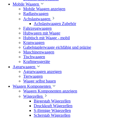
Mobile Waagen
Mobile Waagen anzeigen
Radlastwaagen
Achslastwaagen
Achslastwaagen Zubehör
Fahrzeugwaagen
Hubwagen mit Waage
Hubtisch mit Waage - mobil
Kranwaagen
Gabelstaplerwaage eichfähig und präzise
Maschinenwaagen
Tischwaagen
Kraftmessgeräte
Agrarwaagen
Agrarwaagen anzeigen
Tierwaagen
Waage selbst bauen
Waagen Komponenten
Waagen Komponenten anzeigen
Wägezellen
Biegestab Wägezellen
Druckkraft Wägezellen
S-förmige Wägezellen
Scherstab Wägezellen