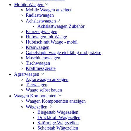
Mobile Waagen
Mobile Waagen anzeigen
Radlastwaagen
Achslastwaagen
Achslastwaagen Zubehör
Fahrzeugwaagen
Hubwagen mit Waage
Hubtisch mit Waage - mobil
Kranwaagen
Gabelstaplerwaage eichfähig und präzise
Maschinenwaagen
Tischwaagen
Kraftmessgeräte
Agrarwaagen
Agrarwaagen anzeigen
Tierwaagen
Waage selbst bauen
Waagen Komponenten
Waagen Komponenten anzeigen
Wägezellen
Biegestab Wägezellen
Druckkraft Wägezellen
S-förmige Wägezellen
Scherstab Wägezellen