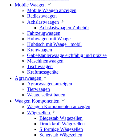
Mobile Waagen
Mobile Waagen anzeigen
Radlastwaagen
Achslastwaagen
Achslastwaagen Zubehör
Fahrzeugwaagen
Hubwagen mit Waage
Hubtisch mit Waage - mobil
Kranwaagen
Gabelstaplerwaage eichfähig und präzise
Maschinenwaagen
Tischwaagen
Kraftmessgeräte
Agrarwaagen
Agrarwaagen anzeigen
Tierwaagen
Waage selbst bauen
Waagen Komponenten
Waagen Komponenten anzeigen
Wägezellen
Biegestab Wägezellen
Druckkraft Wägezellen
S-förmige Wägezellen
Scherstab Wägezellen