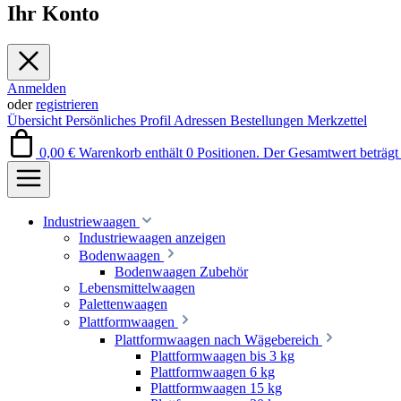
Ihr Konto
Anmelden
oder
registrieren
Übersicht
Persönliches Profil
Adressen
Bestellungen
Merkzettel
0,00 €
Warenkorb enthält 0 Positionen. Der Gesamtwert beträgt 
Industriewaagen
Industriewaagen anzeigen
Bodenwaagen
Bodenwaagen Zubehör
Lebensmittelwaagen
Palettenwaagen
Plattformwaagen
Plattformwaagen nach Wägebereich
Plattformwaagen bis 3 kg
Plattformwaagen 6 kg
Plattformwaagen 15 kg