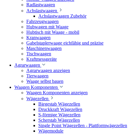
Radlastwaagen
Achslastwaagen
Achslastwaagen Zubehör
Fahrzeugwaagen
Hubwagen mit Waage
Hubtisch mit Waage - mobil
Kranwaagen
Gabelstaplerwaage eichfähig und präzise
Maschinenwaagen
Tischwaagen
Kraftmessgeräte
Agrarwaagen
Agrarwaagen anzeigen
Tierwaagen
Waage selbst bauen
Waagen Komponenten
Waagen Komponenten anzeigen
Wägezellen
Biegestab Wägezellen
Druckkraft Wägezellen
S-förmige Wägezellen
Scherstab Wägezellen
Single Point Wägezellen - Plattformwägezellen
Wägemodule