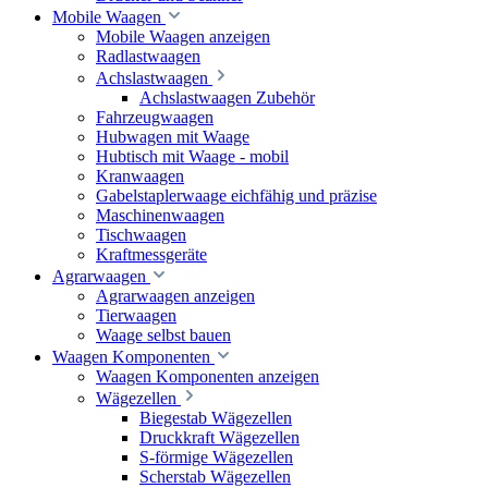
Mobile Waagen
Mobile Waagen anzeigen
Radlastwaagen
Achslastwaagen
Achslastwaagen Zubehör
Fahrzeugwaagen
Hubwagen mit Waage
Hubtisch mit Waage - mobil
Kranwaagen
Gabelstaplerwaage eichfähig und präzise
Maschinenwaagen
Tischwaagen
Kraftmessgeräte
Agrarwaagen
Agrarwaagen anzeigen
Tierwaagen
Waage selbst bauen
Waagen Komponenten
Waagen Komponenten anzeigen
Wägezellen
Biegestab Wägezellen
Druckkraft Wägezellen
S-förmige Wägezellen
Scherstab Wägezellen