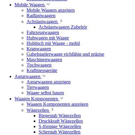
Mobile Waagen
Mobile Waagen anzeigen
Radlastwaagen
Achslastwaagen
Achslastwaagen Zubehör
Fahrzeugwaagen
Hubwagen mit Waage
Hubtisch mit Waage - mobil
Kranwaagen
Gabelstaplerwaage eichfähig und präzise
Maschinenwaagen
Tischwaagen
Kraftmessgeräte
Agrarwaagen
Agrarwaagen anzeigen
Tierwaagen
Waage selbst bauen
Waagen Komponenten
Waagen Komponenten anzeigen
Wägezellen
Biegestab Wägezellen
Druckkraft Wägezellen
S-förmige Wägezellen
Scherstab Wägezellen