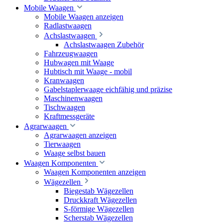
Mobile Waagen
Mobile Waagen anzeigen
Radlastwaagen
Achslastwaagen
Achslastwaagen Zubehör
Fahrzeugwaagen
Hubwagen mit Waage
Hubtisch mit Waage - mobil
Kranwaagen
Gabelstaplerwaage eichfähig und präzise
Maschinenwaagen
Tischwaagen
Kraftmessgeräte
Agrarwaagen
Agrarwaagen anzeigen
Tierwaagen
Waage selbst bauen
Waagen Komponenten
Waagen Komponenten anzeigen
Wägezellen
Biegestab Wägezellen
Druckkraft Wägezellen
S-förmige Wägezellen
Scherstab Wägezellen