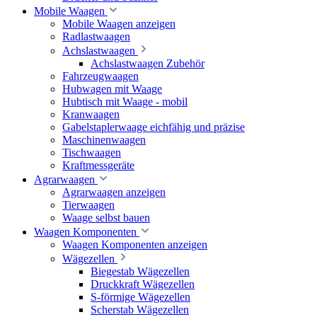
Mobile Waagen
Mobile Waagen anzeigen
Radlastwaagen
Achslastwaagen
Achslastwaagen Zubehör
Fahrzeugwaagen
Hubwagen mit Waage
Hubtisch mit Waage - mobil
Kranwaagen
Gabelstaplerwaage eichfähig und präzise
Maschinenwaagen
Tischwaagen
Kraftmessgeräte
Agrarwaagen
Agrarwaagen anzeigen
Tierwaagen
Waage selbst bauen
Waagen Komponenten
Waagen Komponenten anzeigen
Wägezellen
Biegestab Wägezellen
Druckkraft Wägezellen
S-förmige Wägezellen
Scherstab Wägezellen