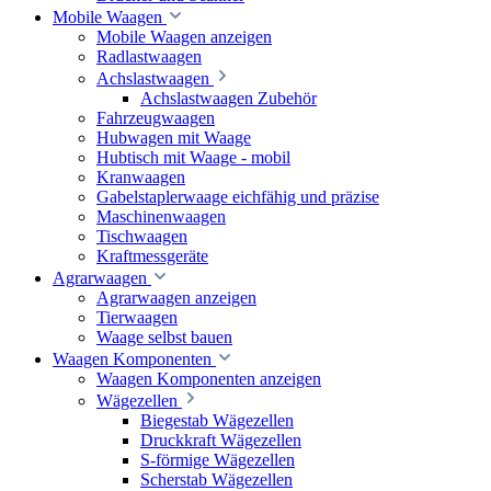
Mobile Waagen
Mobile Waagen anzeigen
Radlastwaagen
Achslastwaagen
Achslastwaagen Zubehör
Fahrzeugwaagen
Hubwagen mit Waage
Hubtisch mit Waage - mobil
Kranwaagen
Gabelstaplerwaage eichfähig und präzise
Maschinenwaagen
Tischwaagen
Kraftmessgeräte
Agrarwaagen
Agrarwaagen anzeigen
Tierwaagen
Waage selbst bauen
Waagen Komponenten
Waagen Komponenten anzeigen
Wägezellen
Biegestab Wägezellen
Druckkraft Wägezellen
S-förmige Wägezellen
Scherstab Wägezellen