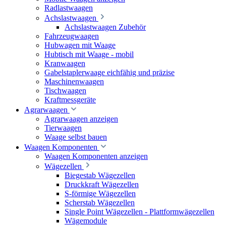
Radlastwaagen
Achslastwaagen
Achslastwaagen Zubehör
Fahrzeugwaagen
Hubwagen mit Waage
Hubtisch mit Waage - mobil
Kranwaagen
Gabelstaplerwaage eichfähig und präzise
Maschinenwaagen
Tischwaagen
Kraftmessgeräte
Agrarwaagen
Agrarwaagen anzeigen
Tierwaagen
Waage selbst bauen
Waagen Komponenten
Waagen Komponenten anzeigen
Wägezellen
Biegestab Wägezellen
Druckkraft Wägezellen
S-förmige Wägezellen
Scherstab Wägezellen
Single Point Wägezellen - Plattformwägezellen
Wägemodule