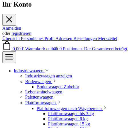
Ihr Konto
Anmelden
oder
registrieren
Übersicht
Persönliches Profil
Adressen
Bestellungen
Merkzettel
0,00 €
Warenkorb enthält 0 Positionen. Der Gesamtwert beträgt 
Industriewaagen
Industriewaagen anzeigen
Bodenwaagen
Bodenwaagen Zubehör
Lebensmittelwaagen
Palettenwaagen
Plattformwaagen
Plattformwaagen nach Wägebereich
Plattformwaagen bis 3 kg
Plattformwaagen 6 kg
Plattformwaagen 15 kg