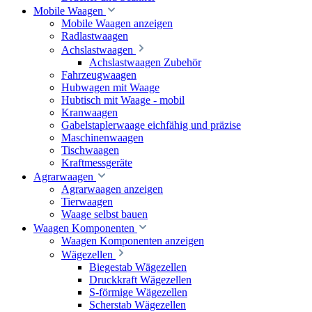
Mobile Waagen
Mobile Waagen anzeigen
Radlastwaagen
Achslastwaagen
Achslastwaagen Zubehör
Fahrzeugwaagen
Hubwagen mit Waage
Hubtisch mit Waage - mobil
Kranwaagen
Gabelstaplerwaage eichfähig und präzise
Maschinenwaagen
Tischwaagen
Kraftmessgeräte
Agrarwaagen
Agrarwaagen anzeigen
Tierwaagen
Waage selbst bauen
Waagen Komponenten
Waagen Komponenten anzeigen
Wägezellen
Biegestab Wägezellen
Druckkraft Wägezellen
S-förmige Wägezellen
Scherstab Wägezellen