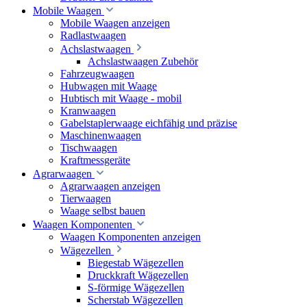
Mobile Waagen
Mobile Waagen anzeigen
Radlastwaagen
Achslastwaagen
Achslastwaagen Zubehör
Fahrzeugwaagen
Hubwagen mit Waage
Hubtisch mit Waage - mobil
Kranwaagen
Gabelstaplerwaage eichfähig und präzise
Maschinenwaagen
Tischwaagen
Kraftmessgeräte
Agrarwaagen
Agrarwaagen anzeigen
Tierwaagen
Waage selbst bauen
Waagen Komponenten
Waagen Komponenten anzeigen
Wägezellen
Biegestab Wägezellen
Druckkraft Wägezellen
S-förmige Wägezellen
Scherstab Wägezellen