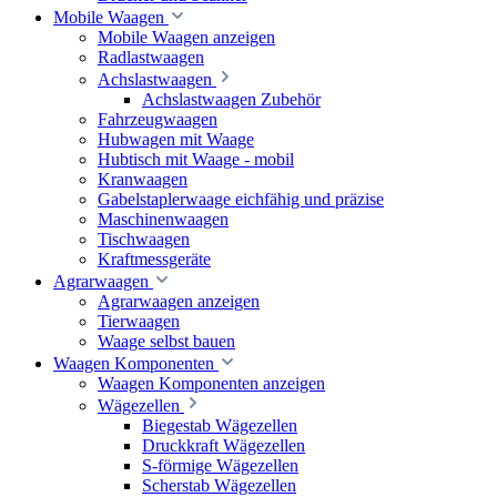
Mobile Waagen
Mobile Waagen anzeigen
Radlastwaagen
Achslastwaagen
Achslastwaagen Zubehör
Fahrzeugwaagen
Hubwagen mit Waage
Hubtisch mit Waage - mobil
Kranwaagen
Gabelstaplerwaage eichfähig und präzise
Maschinenwaagen
Tischwaagen
Kraftmessgeräte
Agrarwaagen
Agrarwaagen anzeigen
Tierwaagen
Waage selbst bauen
Waagen Komponenten
Waagen Komponenten anzeigen
Wägezellen
Biegestab Wägezellen
Druckkraft Wägezellen
S-förmige Wägezellen
Scherstab Wägezellen