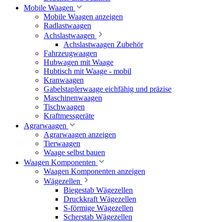
Mobile Waagen
Mobile Waagen anzeigen
Radlastwaagen
Achslastwaagen
Achslastwaagen Zubehör
Fahrzeugwaagen
Hubwagen mit Waage
Hubtisch mit Waage - mobil
Kranwaagen
Gabelstaplerwaage eichfähig und präzise
Maschinenwaagen
Tischwaagen
Kraftmessgeräte
Agrarwaagen
Agrarwaagen anzeigen
Tierwaagen
Waage selbst bauen
Waagen Komponenten
Waagen Komponenten anzeigen
Wägezellen
Biegestab Wägezellen
Druckkraft Wägezellen
S-förmige Wägezellen
Scherstab Wägezellen