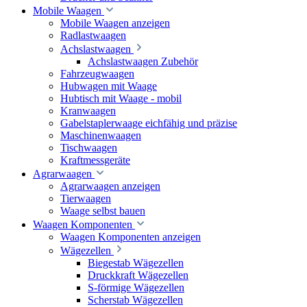
Mobile Waagen
Mobile Waagen anzeigen
Radlastwaagen
Achslastwaagen
Achslastwaagen Zubehör
Fahrzeugwaagen
Hubwagen mit Waage
Hubtisch mit Waage - mobil
Kranwaagen
Gabelstaplerwaage eichfähig und präzise
Maschinenwaagen
Tischwaagen
Kraftmessgeräte
Agrarwaagen
Agrarwaagen anzeigen
Tierwaagen
Waage selbst bauen
Waagen Komponenten
Waagen Komponenten anzeigen
Wägezellen
Biegestab Wägezellen
Druckkraft Wägezellen
S-förmige Wägezellen
Scherstab Wägezellen