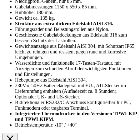
Niedrigprofil-Gabeln, nur 85 mm.
Gabelabmessungen 1150 x 550 x 85 mm.
Hubhöhe: 180 mm.
Gewicht ca. 135 kg.
Struktur aus extra dickem Edelstahl AISI 316.
.
Führungsräder und Belastungsrollen aus Nylon.
Geschlossene Gabelabdeckungen aus Edelstahl 316 zum
besseren Schutz der Lastrollen.
Gewichtsanzeige aus Edelstahl AISI 304, mit Schutzart IP65,
leicht zu reinigen und resistent gegen raue und korrosive
Umgebungen.
Wasserdichte und funktionelle 17-Tasten-Tastatur, mit
Anzeigen zum schnellen Abruf der wichtigsten Funktionen
und Einstellungen.
Hebepumpe aus Edelstahl AISI 304.
230Vac 50Hz Batterieladegerät mit EU-, AU-Stecker im
Lieferumfang enthalten (Aufladezeit ca. 8 Stunden).
Optionaler UK- und US-Stecker.
Bidirektionaler RS232/C-Anschluss konfigurierbar für PC,
Funkmodem oder tragbares Terminal.
Integrierter Thermodrucker in den Versionen TPWLKIP
und TPWLKIPM
.
Betriebstemperatur: -10° / +40°