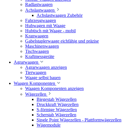
Radlastwaagen
Achslastwaagen
Achslastwaagen Zubehör
Fahrzeugwaagen
Hubwagen mit Waage
Hubtisch mit Waage - mobil
Kranwaagen
Gabelstaplerwaage eichfähig und präzise
Maschinenwaagen
Tischwaagen
Kraftmessgeräte
Agrarwaagen
Agrarwaagen anzeigen
Tierwaagen
Waage selbst bauen
Waagen Komponenten
Waagen Komponenten anzeigen
Wägezellen
Biegestab Wägezellen
Druckkraft Wägezellen
S-förmige Wägezellen
Scherstab Wägezellen
Single Point Wägezellen - Plattformwägezellen
Wägemodule