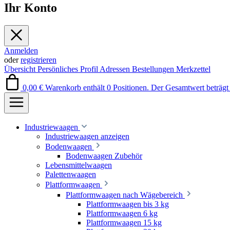
Ihr Konto
Anmelden
oder
registrieren
Übersicht
Persönliches Profil
Adressen
Bestellungen
Merkzettel
0,00 €
Warenkorb enthält 0 Positionen. Der Gesamtwert beträgt 
Industriewaagen
Industriewaagen anzeigen
Bodenwaagen
Bodenwaagen Zubehör
Lebensmittelwaagen
Palettenwaagen
Plattformwaagen
Plattformwaagen nach Wägebereich
Plattformwaagen bis 3 kg
Plattformwaagen 6 kg
Plattformwaagen 15 kg