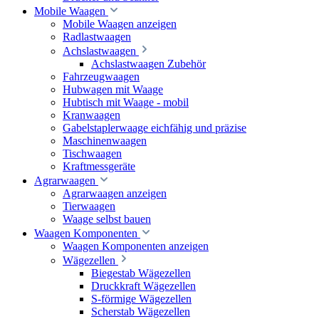
Mobile Waagen
Mobile Waagen anzeigen
Radlastwaagen
Achslastwaagen
Achslastwaagen Zubehör
Fahrzeugwaagen
Hubwagen mit Waage
Hubtisch mit Waage - mobil
Kranwaagen
Gabelstaplerwaage eichfähig und präzise
Maschinenwaagen
Tischwaagen
Kraftmessgeräte
Agrarwaagen
Agrarwaagen anzeigen
Tierwaagen
Waage selbst bauen
Waagen Komponenten
Waagen Komponenten anzeigen
Wägezellen
Biegestab Wägezellen
Druckkraft Wägezellen
S-förmige Wägezellen
Scherstab Wägezellen