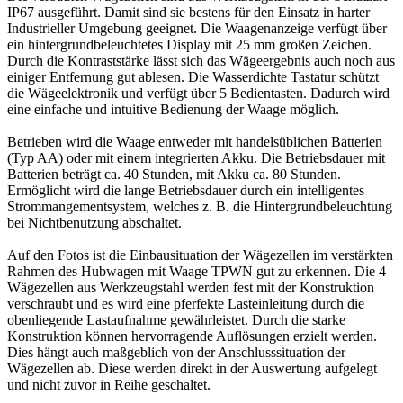
IP67 ausgeführt. Damit sind sie bestens für den Einsatz in harter
Industrieller Umgebung geeignet. Die Waagenanzeige verfügt über
ein hintergrundbeleuchtetes Display mit 25 mm großen Zeichen.
Durch die Kontraststärke lässt sich das Wägeergebnis auch noch aus
einiger Entfernung gut ablesen. Die Wasserdichte Tastatur schützt
die Wägeelektronik und verfügt über 5 Bedientasten. Dadurch wird
eine einfache und intuitive Bedienung der Waage möglich.
Betrieben wird die Waage entweder mit handelsüblichen Batterien
(Typ AA) oder mit einem integrierten Akku. Die Betriebsdauer mit
Batterien beträgt ca. 40 Stunden, mit Akku ca. 80 Stunden.
Ermöglicht wird die lange Betriebsdauer durch ein intelligentes
Strommangementsystem, welches z. B. die Hintergrundbeleuchtung
bei Nichtbenutzung abschaltet.
Auf den Fotos ist die Einbausituation der Wägezellen im verstärkten
Rahmen des Hubwagen mit Waage TPWN gut zu erkennen. Die 4
Wägezellen aus Werkzeugstahl werden fest mit der Konstruktion
verschraubt und es wird eine pferfekte Lasteinleitung durch die
obenliegende Lastaufnahme gewährleistet. Durch die starke
Konstruktion können hervorragende Auflösungen erzielt werden.
Dies hängt auch maßgeblich von der Anschlusssituation der
Wägezellen ab. Diese werden direkt in der Auswertung aufgelegt
und nicht zuvor in Reihe geschaltet.