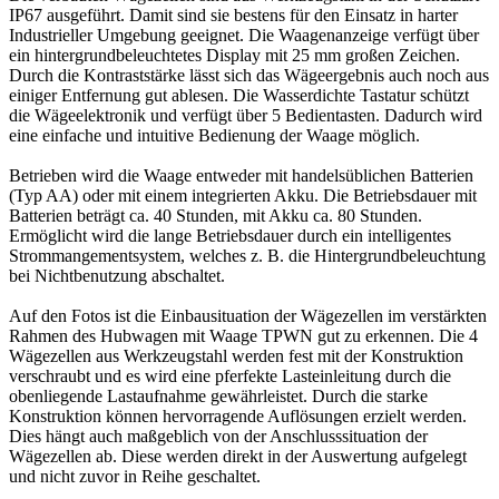
IP67 ausgeführt. Damit sind sie bestens für den Einsatz in harter
Industrieller Umgebung geeignet. Die Waagenanzeige verfügt über
ein hintergrundbeleuchtetes Display mit 25 mm großen Zeichen.
Durch die Kontraststärke lässt sich das Wägeergebnis auch noch aus
einiger Entfernung gut ablesen. Die Wasserdichte Tastatur schützt
die Wägeelektronik und verfügt über 5 Bedientasten. Dadurch wird
eine einfache und intuitive Bedienung der Waage möglich.
Betrieben wird die Waage entweder mit handelsüblichen Batterien
(Typ AA) oder mit einem integrierten Akku. Die Betriebsdauer mit
Batterien beträgt ca. 40 Stunden, mit Akku ca. 80 Stunden.
Ermöglicht wird die lange Betriebsdauer durch ein intelligentes
Strommangementsystem, welches z. B. die Hintergrundbeleuchtung
bei Nichtbenutzung abschaltet.
Auf den Fotos ist die Einbausituation der Wägezellen im verstärkten
Rahmen des Hubwagen mit Waage TPWN gut zu erkennen. Die 4
Wägezellen aus Werkzeugstahl werden fest mit der Konstruktion
verschraubt und es wird eine pferfekte Lasteinleitung durch die
obenliegende Lastaufnahme gewährleistet. Durch die starke
Konstruktion können hervorragende Auflösungen erzielt werden.
Dies hängt auch maßgeblich von der Anschlusssituation der
Wägezellen ab. Diese werden direkt in der Auswertung aufgelegt
und nicht zuvor in Reihe geschaltet.