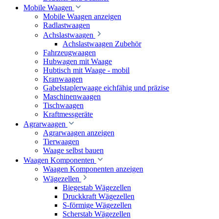
Mobile Waagen
Mobile Waagen anzeigen
Radlastwaagen
Achslastwaagen
Achslastwaagen Zubehör
Fahrzeugwaagen
Hubwagen mit Waage
Hubtisch mit Waage - mobil
Kranwaagen
Gabelstaplerwaage eichfähig und präzise
Maschinenwaagen
Tischwaagen
Kraftmessgeräte
Agrarwaagen
Agrarwaagen anzeigen
Tierwaagen
Waage selbst bauen
Waagen Komponenten
Waagen Komponenten anzeigen
Wägezellen
Biegestab Wägezellen
Druckkraft Wägezellen
S-förmige Wägezellen
Scherstab Wägezellen