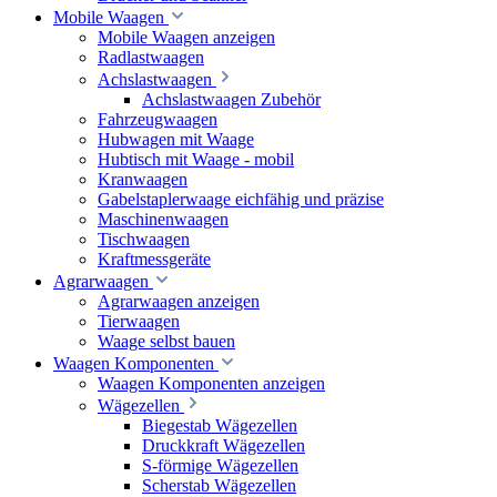
Mobile Waagen
Mobile Waagen anzeigen
Radlastwaagen
Achslastwaagen
Achslastwaagen Zubehör
Fahrzeugwaagen
Hubwagen mit Waage
Hubtisch mit Waage - mobil
Kranwaagen
Gabelstaplerwaage eichfähig und präzise
Maschinenwaagen
Tischwaagen
Kraftmessgeräte
Agrarwaagen
Agrarwaagen anzeigen
Tierwaagen
Waage selbst bauen
Waagen Komponenten
Waagen Komponenten anzeigen
Wägezellen
Biegestab Wägezellen
Druckkraft Wägezellen
S-förmige Wägezellen
Scherstab Wägezellen