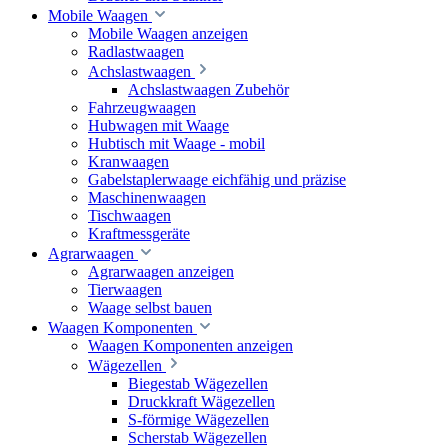
Mobile Waagen
Mobile Waagen anzeigen
Radlastwaagen
Achslastwaagen
Achslastwaagen Zubehör
Fahrzeugwaagen
Hubwagen mit Waage
Hubtisch mit Waage - mobil
Kranwaagen
Gabelstaplerwaage eichfähig und präzise
Maschinenwaagen
Tischwaagen
Kraftmessgeräte
Agrarwaagen
Agrarwaagen anzeigen
Tierwaagen
Waage selbst bauen
Waagen Komponenten
Waagen Komponenten anzeigen
Wägezellen
Biegestab Wägezellen
Druckkraft Wägezellen
S-förmige Wägezellen
Scherstab Wägezellen