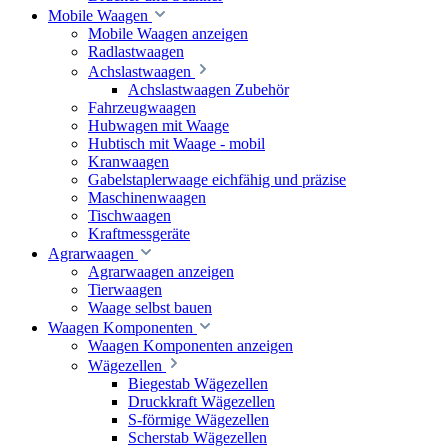
Mobile Waagen
Mobile Waagen anzeigen
Radlastwaagen
Achslastwaagen
Achslastwaagen Zubehör
Fahrzeugwaagen
Hubwagen mit Waage
Hubtisch mit Waage - mobil
Kranwaagen
Gabelstaplerwaage eichfähig und präzise
Maschinenwaagen
Tischwaagen
Kraftmessgeräte
Agrarwaagen
Agrarwaagen anzeigen
Tierwaagen
Waage selbst bauen
Waagen Komponenten
Waagen Komponenten anzeigen
Wägezellen
Biegestab Wägezellen
Druckkraft Wägezellen
S-förmige Wägezellen
Scherstab Wägezellen