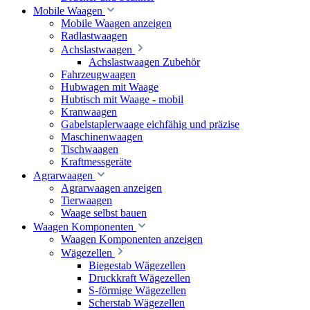
Mobile Waagen
Mobile Waagen anzeigen
Radlastwaagen
Achslastwaagen
Achslastwaagen Zubehör
Fahrzeugwaagen
Hubwagen mit Waage
Hubtisch mit Waage - mobil
Kranwaagen
Gabelstaplerwaage eichfähig und präzise
Maschinenwaagen
Tischwaagen
Kraftmessgeräte
Agrarwaagen
Agrarwaagen anzeigen
Tierwaagen
Waage selbst bauen
Waagen Komponenten
Waagen Komponenten anzeigen
Wägezellen
Biegestab Wägezellen
Druckkraft Wägezellen
S-förmige Wägezellen
Scherstab Wägezellen