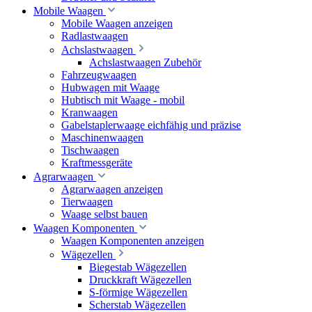
Mobile Waagen
Mobile Waagen anzeigen
Radlastwaagen
Achslastwaagen
Achslastwaagen Zubehör
Fahrzeugwaagen
Hubwagen mit Waage
Hubtisch mit Waage - mobil
Kranwaagen
Gabelstaplerwaage eichfähig und präzise
Maschinenwaagen
Tischwaagen
Kraftmessgeräte
Agrarwaagen
Agrarwaagen anzeigen
Tierwaagen
Waage selbst bauen
Waagen Komponenten
Waagen Komponenten anzeigen
Wägezellen
Biegestab Wägezellen
Druckkraft Wägezellen
S-förmige Wägezellen
Scherstab Wägezellen