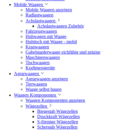
Mobile Waagen
Mobile Waagen anzeigen
Radlastwaagen
Achslastwaagen
Achslastwaagen Zubehör
Fahrzeugwaagen
Hubwagen mit Waage
Hubtisch mit Waage - mobil
Kranwaagen
Gabelstaplerwaage eichfähig und präzise
Maschinenwaagen
Tischwaagen
Kraftmessgeräte
Agrarwaagen
Agrarwaagen anzeigen
Tierwaagen
Waage selbst bauen
Waagen Komponenten
Waagen Komponenten anzeigen
Wägezellen
Biegestab Wägezellen
Druckkraft Wägezellen
S-förmige Wägezellen
Scherstab Wägezellen