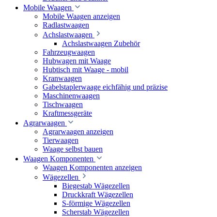
Mobile Waagen
Mobile Waagen anzeigen
Radlastwaagen
Achslastwaagen
Achslastwaagen Zubehör
Fahrzeugwaagen
Hubwagen mit Waage
Hubtisch mit Waage - mobil
Kranwaagen
Gabelstaplerwaage eichfähig und präzise
Maschinenwaagen
Tischwaagen
Kraftmessgeräte
Agrarwaagen
Agrarwaagen anzeigen
Tierwaagen
Waage selbst bauen
Waagen Komponenten
Waagen Komponenten anzeigen
Wägezellen
Biegestab Wägezellen
Druckkraft Wägezellen
S-förmige Wägezellen
Scherstab Wägezellen