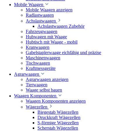
Mobile Waagen
Mobile Waagen anzeigen
Radlastwaagen
Achslastwaagen
Achslastwaagen Zubehör
Fahrzeugwaagen
Hubwagen mit Waage
Hubtisch mit Waage - mobil
Kranwaagen
Gabelstaplerwaage eichfähig und präzise
Maschinenwaagen
Tischwaagen
Kraftmessgeräte
Agrarwaagen
Agrarwaagen anzeigen
Tierwaagen
Waage selbst bauen
Waagen Komponenten
Waagen Komponenten anzeigen
Wägezellen
Biegestab Wägezellen
Druckkraft Wägezellen
S-förmige Wägezellen
Scherstab Wägezellen