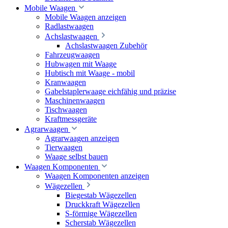
Mobile Waagen
Mobile Waagen anzeigen
Radlastwaagen
Achslastwaagen
Achslastwaagen Zubehör
Fahrzeugwaagen
Hubwagen mit Waage
Hubtisch mit Waage - mobil
Kranwaagen
Gabelstaplerwaage eichfähig und präzise
Maschinenwaagen
Tischwaagen
Kraftmessgeräte
Agrarwaagen
Agrarwaagen anzeigen
Tierwaagen
Waage selbst bauen
Waagen Komponenten
Waagen Komponenten anzeigen
Wägezellen
Biegestab Wägezellen
Druckkraft Wägezellen
S-förmige Wägezellen
Scherstab Wägezellen