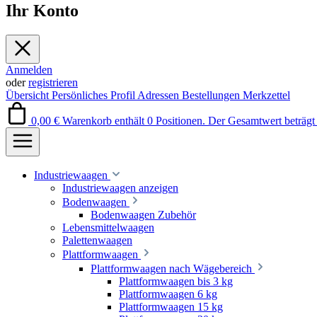
Ihr Konto
Anmelden
oder
registrieren
Übersicht
Persönliches Profil
Adressen
Bestellungen
Merkzettel
0,00 €
Warenkorb enthält 0 Positionen. Der Gesamtwert beträgt 
Industriewaagen
Industriewaagen anzeigen
Bodenwaagen
Bodenwaagen Zubehör
Lebensmittelwaagen
Palettenwaagen
Plattformwaagen
Plattformwaagen nach Wägebereich
Plattformwaagen bis 3 kg
Plattformwaagen 6 kg
Plattformwaagen 15 kg