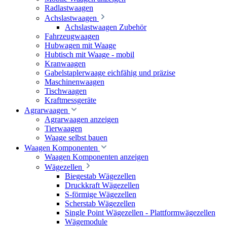
Radlastwaagen
Achslastwaagen
Achslastwaagen Zubehör
Fahrzeugwaagen
Hubwagen mit Waage
Hubtisch mit Waage - mobil
Kranwaagen
Gabelstaplerwaage eichfähig und präzise
Maschinenwaagen
Tischwaagen
Kraftmessgeräte
Agrarwaagen
Agrarwaagen anzeigen
Tierwaagen
Waage selbst bauen
Waagen Komponenten
Waagen Komponenten anzeigen
Wägezellen
Biegestab Wägezellen
Druckkraft Wägezellen
S-förmige Wägezellen
Scherstab Wägezellen
Single Point Wägezellen - Plattformwägezellen
Wägemodule