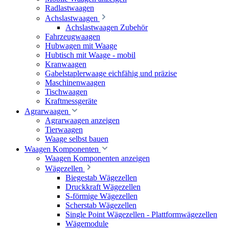
Radlastwaagen
Achslastwaagen
Achslastwaagen Zubehör
Fahrzeugwaagen
Hubwagen mit Waage
Hubtisch mit Waage - mobil
Kranwaagen
Gabelstaplerwaage eichfähig und präzise
Maschinenwaagen
Tischwaagen
Kraftmessgeräte
Agrarwaagen
Agrarwaagen anzeigen
Tierwaagen
Waage selbst bauen
Waagen Komponenten
Waagen Komponenten anzeigen
Wägezellen
Biegestab Wägezellen
Druckkraft Wägezellen
S-förmige Wägezellen
Scherstab Wägezellen
Single Point Wägezellen - Plattformwägezellen
Wägemodule