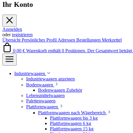
Ihr Konto
Anmelden
oder
registrieren
Übersicht
Persönliches Profil
Adressen
Bestellungen
Merkzettel
0,00 €
Warenkorb enthält 0 Positionen. Der Gesamtwert beträgt 
Industriewaagen
Industriewaagen anzeigen
Bodenwaagen
Bodenwaagen Zubehör
Lebensmittelwaagen
Palettenwaagen
Plattformwaagen
Plattformwaagen nach Wägebereich
Plattformwaagen bis 3 kg
Plattformwaagen 6 kg
Plattformwaagen 15 kg