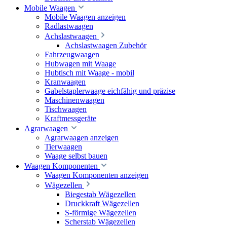
Mobile Waagen
Mobile Waagen anzeigen
Radlastwaagen
Achslastwaagen
Achslastwaagen Zubehör
Fahrzeugwaagen
Hubwagen mit Waage
Hubtisch mit Waage - mobil
Kranwaagen
Gabelstaplerwaage eichfähig und präzise
Maschinenwaagen
Tischwaagen
Kraftmessgeräte
Agrarwaagen
Agrarwaagen anzeigen
Tierwaagen
Waage selbst bauen
Waagen Komponenten
Waagen Komponenten anzeigen
Wägezellen
Biegestab Wägezellen
Druckkraft Wägezellen
S-förmige Wägezellen
Scherstab Wägezellen