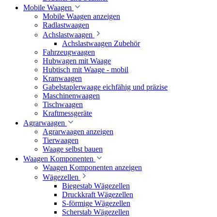
Mobile Waagen
Mobile Waagen anzeigen
Radlastwaagen
Achslastwaagen
Achslastwaagen Zubehör
Fahrzeugwaagen
Hubwagen mit Waage
Hubtisch mit Waage - mobil
Kranwaagen
Gabelstaplerwaage eichfähig und präzise
Maschinenwaagen
Tischwaagen
Kraftmessgeräte
Agrarwaagen
Agrarwaagen anzeigen
Tierwaagen
Waage selbst bauen
Waagen Komponenten
Waagen Komponenten anzeigen
Wägezellen
Biegestab Wägezellen
Druckkraft Wägezellen
S-förmige Wägezellen
Scherstab Wägezellen