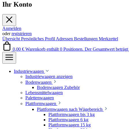
Ihr Konto
Anmelden
oder
registrieren
Übersicht
Persönliches Profil
Adressen
Bestellungen
Merkzettel
0,00 €
Warenkorb enthält 0 Positionen. Der Gesamtwert beträgt 
Industriewaagen
Industriewaagen anzeigen
Bodenwaagen
Bodenwaagen Zubehör
Lebensmittelwaagen
Palettenwaagen
Plattformwaagen
Plattformwaagen nach Wägebereich
Plattformwaagen bis 3 kg
Plattformwaagen 6 kg
Plattformwaagen 15 kg