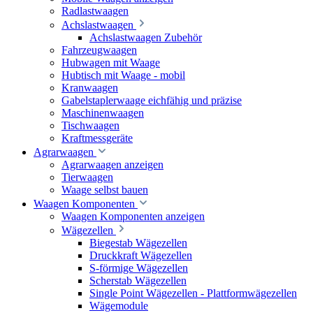
Radlastwaagen
Achslastwaagen
Achslastwaagen Zubehör
Fahrzeugwaagen
Hubwagen mit Waage
Hubtisch mit Waage - mobil
Kranwaagen
Gabelstaplerwaage eichfähig und präzise
Maschinenwaagen
Tischwaagen
Kraftmessgeräte
Agrarwaagen
Agrarwaagen anzeigen
Tierwaagen
Waage selbst bauen
Waagen Komponenten
Waagen Komponenten anzeigen
Wägezellen
Biegestab Wägezellen
Druckkraft Wägezellen
S-förmige Wägezellen
Scherstab Wägezellen
Single Point Wägezellen - Plattformwägezellen
Wägemodule