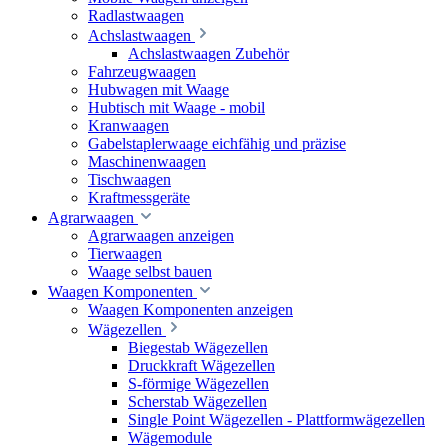
Radlastwaagen
Achslastwaagen
Achslastwaagen Zubehör
Fahrzeugwaagen
Hubwagen mit Waage
Hubtisch mit Waage - mobil
Kranwaagen
Gabelstaplerwaage eichfähig und präzise
Maschinenwaagen
Tischwaagen
Kraftmessgeräte
Agrarwaagen
Agrarwaagen anzeigen
Tierwaagen
Waage selbst bauen
Waagen Komponenten
Waagen Komponenten anzeigen
Wägezellen
Biegestab Wägezellen
Druckkraft Wägezellen
S-förmige Wägezellen
Scherstab Wägezellen
Single Point Wägezellen - Plattformwägezellen
Wägemodule