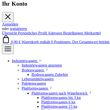
Ihr Konto
Anmelden
oder
registrieren
Übersicht
Persönliches Profil
Adressen
Bestellungen
Merkzettel
0,00 €
Warenkorb enthält 0 Positionen. Der Gesamtwert beträgt 
Industriewaagen
Industriewaagen anzeigen
Bodenwaagen
Bodenwaagen Zubehör
Lebensmittelwaagen
Palettenwaagen
Plattformwaagen
Plattformwaagen nach Wägebereich
Plattformwaagen bis 3 kg
Plattformwaagen 6 kg
Plattformwaagen 15 kg