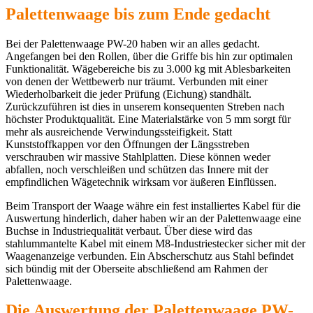
Palettenwaage bis zum Ende gedacht
Bei der Palettenwaage PW-20 haben wir an alles gedacht.
Angefangen bei den Rollen, über die Griffe bis hin zur optimalen
Funktionalität. Wägebereiche bis zu 3.000 kg mit Ablesbarkeiten
von denen der Wettbewerb nur träumt. Verbunden mit einer
Wiederholbarkeit die jeder Prüfung (Eichung) standhält.
Zurückzuführen ist dies in unserem konsequenten Streben nach
höchster Produktqualität. Eine Materialstärke von 5 mm sorgt für
mehr als ausreichende Verwindungssteifigkeit. Statt
Kunststoffkappen vor den Öffnungen der Längsstreben
verschrauben wir massive Stahlplatten. Diese können weder
abfallen, noch verschleißen und schützen das Innere mit der
empfindlichen Wägetechnik wirksam vor äußeren Einflüssen.
Beim Transport der Waage währe ein fest installiertes Kabel für die
Auswertung hinderlich, daher haben wir an der Palettenwaage eine
Buchse in Industriequalität verbaut. Über diese wird das
stahlummantelte Kabel mit einem M8-Industriestecker sicher mit der
Waagenanzeige verbunden. Ein Abscherschutz aus Stahl befindet
sich bündig mit der Oberseite abschließend am Rahmen der
Palettenwaage.
Die Auswertung der Palettenwaage PW-