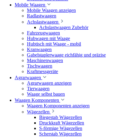
Mobile Waagen
Mobile Waagen anzeigen
Radlastwaagen
Achslastwaagen
Achslastwaagen Zubehör
Fahrzeugwaagen
Hubwagen mit Waage
Hubtisch mit Waage - mobil
Kranwaagen
Gabelstaplerwaage eichfähig und präzise
Maschinenwaagen
Tischwaagen
Kraftmessgeräte
Agrarwaagen
Agrarwaagen anzeigen
Tierwaagen
Waage selbst bauen
Waagen Komponenten
Waagen Komponenten anzeigen
Wägezellen
Biegestab Wägezellen
Druckkraft Wägezellen
S-förmige Wägezellen
Scherstab Wägezellen