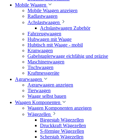
Mobile Waagen
Mobile Waagen anzeigen
Radlastwaagen
Achslastwaagen
Achslastwaagen Zubehör
Fahrzeugwaagen
Hubwagen mit Waage
Hubtisch mit Waage - mobil
Kranwaagen
Gabelstaplerwaage eichfähig und präzise
Maschinenwaagen
Tischwaagen
Kraftmessgeräte
Agrarwaagen
Agrarwaagen anzeigen
Tierwaagen
Waage selbst bauen
Waagen Komponenten
Waagen Komponenten anzeigen
Wägezellen
Biegestab Wägezellen
Druckkraft Wägezellen
S-förmige Wägezellen
Scherstab Wägezellen