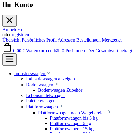
Ihr Konto
Anmelden
oder
registrieren
Übersicht
Persönliches Profil
Adressen
Bestellungen
Merkzettel
0,00 €
Warenkorb enthält 0 Positionen. Der Gesamtwert beträgt 
Industriewaagen
Industriewaagen anzeigen
Bodenwaagen
Bodenwaagen Zubehör
Lebensmittelwaagen
Palettenwaagen
Plattformwaagen
Plattformwaagen nach Wägebereich
Plattformwaagen bis 3 kg
Plattformwaagen 6 kg
Plattformwaagen 15 kg