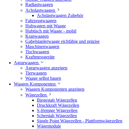
Radlastwaagen
Achslastwaagen
Achslastwaagen Zubehör
Fahrzeugwaagen
Hubwagen mit Waage
Hubtisch mit Waage - mobil
Kranwaagen
Gabelstaplerwaage eichfähig und präzise
Maschinenwaagen
Tischwaagen
Kraftmessgeräte
Agrarwaagen
Agrarwaagen anzeigen
Tierwaagen
Waage selbst bauen
Waagen Komponenten
Waagen Komponenten anzeigen
Wägezellen
Biegestab Wägezellen
Druckkraft Wägezellen
S-förmige Wägezellen
Scherstab Wägezellen
Single Point Wägezellen - Plattformwägezellen
Wägemodule