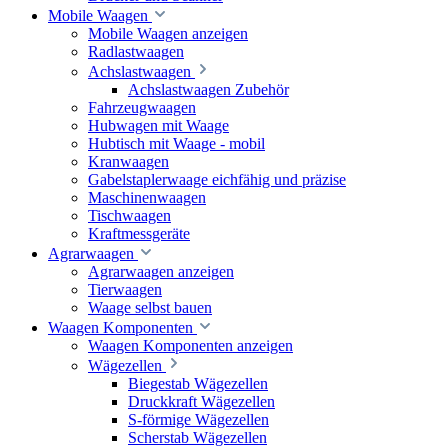
Mobile Waagen
Mobile Waagen anzeigen
Radlastwaagen
Achslastwaagen
Achslastwaagen Zubehör
Fahrzeugwaagen
Hubwagen mit Waage
Hubtisch mit Waage - mobil
Kranwaagen
Gabelstaplerwaage eichfähig und präzise
Maschinenwaagen
Tischwaagen
Kraftmessgeräte
Agrarwaagen
Agrarwaagen anzeigen
Tierwaagen
Waage selbst bauen
Waagen Komponenten
Waagen Komponenten anzeigen
Wägezellen
Biegestab Wägezellen
Druckkraft Wägezellen
S-förmige Wägezellen
Scherstab Wägezellen