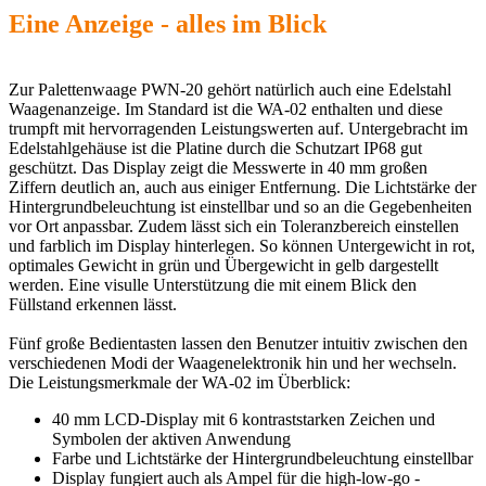
Eine Anzeige - alles im Blick
Zur Palettenwaage PWN-20 gehört natürlich auch eine Edelstahl
Waagenanzeige. Im Standard ist die WA-02 enthalten und diese
trumpft mit hervorragenden Leistungswerten auf. Untergebracht im
Edelstahlgehäuse ist die Platine durch die Schutzart IP68 gut
geschützt. Das Display zeigt die Messwerte in 40 mm großen
Ziffern deutlich an, auch aus einiger Entfernung. Die Lichtstärke der
Hintergrundbeleuchtung ist einstellbar und so an die Gegebenheiten
vor Ort anpassbar. Zudem lässt sich ein Toleranzbereich einstellen
und farblich im Display hinterlegen. So können Untergewicht in rot,
optimales Gewicht in grün und Übergewicht in gelb dargestellt
werden. Eine visulle Unterstützung die mit einem Blick den
Füllstand erkennen lässt.
Fünf große Bedientasten lassen den Benutzer intuitiv zwischen den
verschiedenen Modi der Waagenelektronik hin und her wechseln.
Die Leistungsmerkmale der WA-02 im Überblick:
40 mm LCD-Display mit 6 kontraststarken Zeichen und
Symbolen der aktiven Anwendung
Farbe und Lichtstärke der Hintergrundbeleuchtung einstellbar
Display fungiert auch als Ampel für die high-low-go -