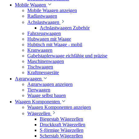
Mobile Waagen
Mobile Waagen anzeigen
Radlastwaagen
Achslastwaagen
Achslastwaagen Zubehör
Fahrzeugwaagen
Hubwagen mit Waage
Hubtisch mit Waage - mobil
Kranwaagen
Gabelstaplerwaage eichfähig und präzise
Maschinenwaagen
Tischwaagen
Kraftmessgeräte
Agrarwaagen
Agrarwaagen anzeigen
Tierwaagen
Waage selbst bauen
Waagen Komponenten
Waagen Komponenten anzeigen
Wägezellen
Biegestab Wägezellen
Druckkraft Wägezellen
S-förmige Wägezellen
Scherstab Wägezellen