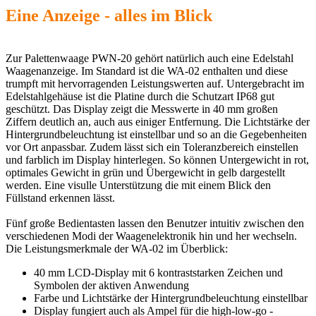
Eine Anzeige - alles im Blick
Zur Palettenwaage PWN-20 gehört natürlich auch eine Edelstahl
Waagenanzeige. Im Standard ist die WA-02 enthalten und diese
trumpft mit hervorragenden Leistungswerten auf. Untergebracht im
Edelstahlgehäuse ist die Platine durch die Schutzart IP68 gut
geschützt. Das Display zeigt die Messwerte in 40 mm großen
Ziffern deutlich an, auch aus einiger Entfernung. Die Lichtstärke der
Hintergrundbeleuchtung ist einstellbar und so an die Gegebenheiten
vor Ort anpassbar. Zudem lässt sich ein Toleranzbereich einstellen
und farblich im Display hinterlegen. So können Untergewicht in rot,
optimales Gewicht in grün und Übergewicht in gelb dargestellt
werden. Eine visulle Unterstützung die mit einem Blick den
Füllstand erkennen lässt.
Fünf große Bedientasten lassen den Benutzer intuitiv zwischen den
verschiedenen Modi der Waagenelektronik hin und her wechseln.
Die Leistungsmerkmale der WA-02 im Überblick:
40 mm LCD-Display mit 6 kontraststarken Zeichen und
Symbolen der aktiven Anwendung
Farbe und Lichtstärke der Hintergrundbeleuchtung einstellbar
Display fungiert auch als Ampel für die high-low-go -