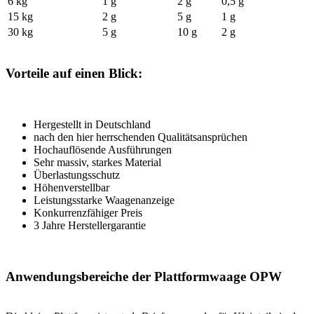
6 kg
1 g
2 g
0,5 g
15 kg
2 g
5 g
1 g
30 kg
5 g
10 g
2 g
Vorteile auf einen Blick:
Hergestellt in Deutschland
nach den hier herrschenden Qualitätsansprüchen
Hochauflösende Ausführungen
Sehr massiv, starkes Material
Überlastungsschutz
Höhenverstellbar
Leistungsstarke Waagenanzeige
Konkurrenzfähiger Preis
3 Jahre Herstellergarantie
Anwendungsbereiche der Plattformwaage OPW