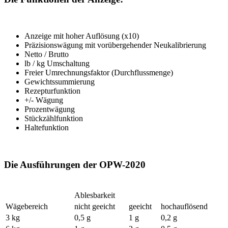
Anzeige mit hoher Auflösung (x10)
Präzisionswägung mit vorübergehender Neukalibrierung
Netto / Brutto
lb / kg Umschaltung
Freier Umrechnungsfaktor (Durchflussmenge)
Gewichtssummierung
Rezepturfunktion
+/- Wägung
Prozentwägung
Stückzählfunktion
Haltefunktion
Die Ausführungen der OPW-2020
Ablesbarkeit
Wägebereich
nicht geeicht
geeicht
hochauflösend
3 kg
0,5 g
1 g
0,2 g