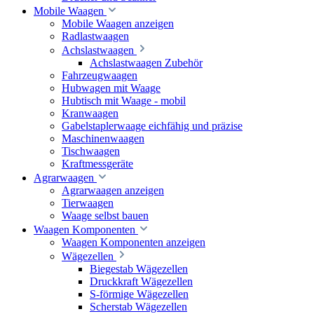
Mobile Waagen
Mobile Waagen anzeigen
Radlastwaagen
Achslastwaagen
Achslastwaagen Zubehör
Fahrzeugwaagen
Hubwagen mit Waage
Hubtisch mit Waage - mobil
Kranwaagen
Gabelstaplerwaage eichfähig und präzise
Maschinenwaagen
Tischwaagen
Kraftmessgeräte
Agrarwaagen
Agrarwaagen anzeigen
Tierwaagen
Waage selbst bauen
Waagen Komponenten
Waagen Komponenten anzeigen
Wägezellen
Biegestab Wägezellen
Druckkraft Wägezellen
S-förmige Wägezellen
Scherstab Wägezellen